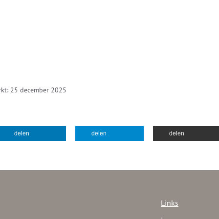
rkt: 25 december 2025
delen
delen
delen
Links