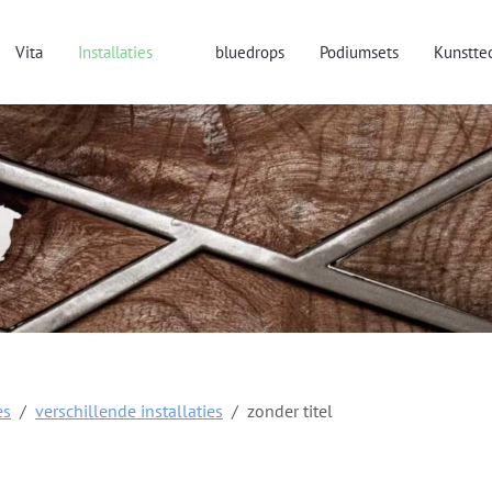
Vita
Installaties
bluedrops
Podiumsets
Kunstte
es
verschillende installaties
zonder titel