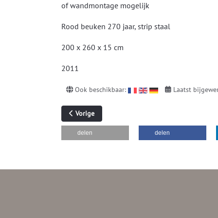
of wandmontage mogelijk
Rood beuken 270 jaar, strip staal
200 x 260 x 15 cm
2011
Ook beschikbaar:
Laatst bijgewe
Vorig artikel: Omnia Fluet
Vorige
delen
delen