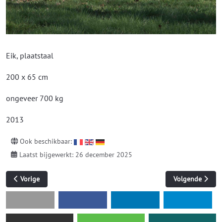
Eik, plaatstaal
200 x 65 cm
ongeveer 700 kg
2013
Ook beschikbaar:
Laatst bijgewerkt: 26 december 2025
Vorig artikel: zonder titel
Volgende artikel
Vorige
Volgende