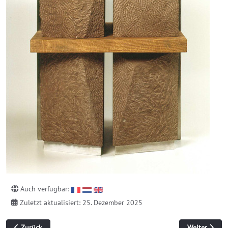
Auch verfügbar:
Zuletzt aktualisiert: 25. Dezember 2025
Vorheriger Beitrag: Interaktion 1
Nächster Bei
Zurück
Weiter