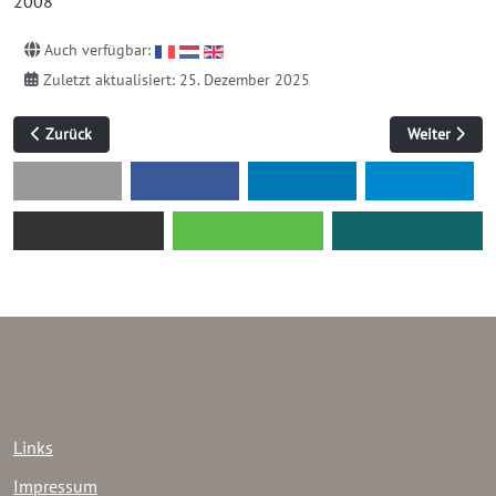
2008
Auch verfügbar:
Zuletzt aktualisiert: 25. Dezember 2025
Vorheriger Beitrag: BOX 05-08
Nächster Bei
Zurück
Weiter
Links
Impressum