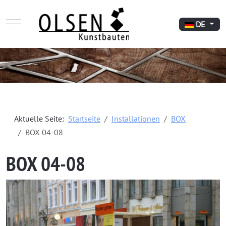
Mobile Menu Toggle
Sprache aus
DE
Aktuelle Seite:
Startseite
Installationen
BOX
BOX 04-08
BOX 04-08