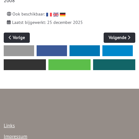
2008
Ook beschikbaar:
Laatst bijgewerkt: 25 december 2025
Vorig artikel: TEKSTVAK 03-07
Volgende artik
Vorige
Volgende
Links
Impressum