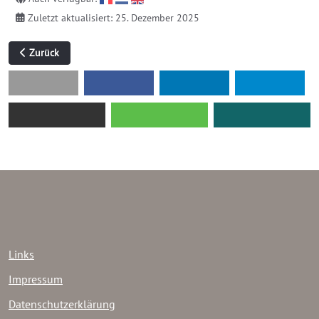
Zuletzt aktualisiert: 25. Dezember 2025
Vorheriger Beitrag: HusumWind - Windenergiemesse 2012
Zurück
Links
Impressum
Datenschutzerklärung