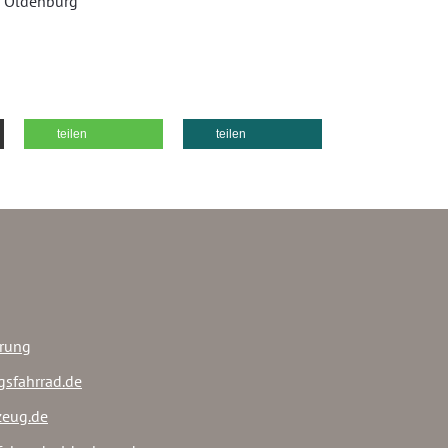
, Oldenburg
teilen
teilen
ärung
gsfahrrad.de
rzeug.de