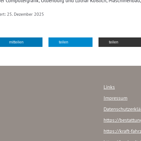
ger Computergrafik, Oldenburg und Lothar Kößlich, Maschinenbau
iert: 25. Dezember 2025
e 2010
mitteilen
teilen
teilen
Links
Impressum
Datenschutzerkl
https://bestattun
https://kraft-fah