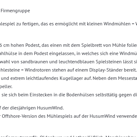
t Firmengruppe
lespiel zu fertigen, das es ermöglicht mit kleinen Windmühlen =
 6 cm hohen Podest, das einen mit dem Spielbrett von Mühle folie
hlhülse in dem Podest eingelassen, in welches sich eine Windmüh
wahl von sandbraunen und leuchtendblauen Spielsteinen lässt si
hlesteine = Windrotoren stehen auf einem Display-Ständer bereit.
es und extrem leichtlaufendes Kugellager auf. Neben dem Messest
eller.
s sie sich beim Einstecken in die Bodenhülsen selbsttätig gegen d
uf der diesjährigen HusumWind.
r Offshore-Version des Mühlespiels auf der HusumWind verwende