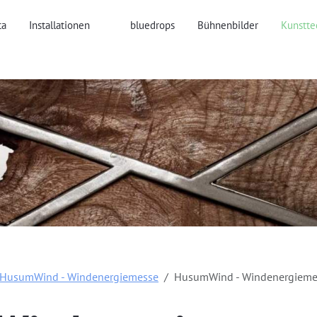
ta
Installationen
bluedrops
Bühnenbilder
Kunstte
HusumWind - Windenergiemesse
HusumWind - Windenergieme