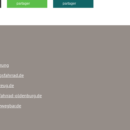
partager
partager
ärung
gsfahrrad.de
rzeug.de
sfahrrad-oldenburg.de
ewegbar.de