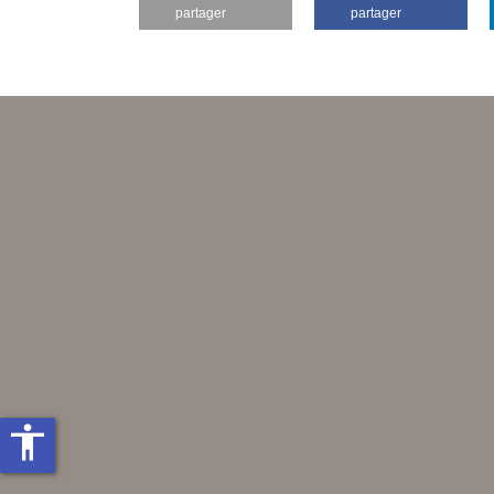
partager
partager
accessibility