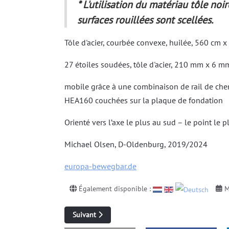
* L'utilisation du matériau tôle noi
surfaces rouillées sont scellées.
Tôle d'acier, courbée convexe, huilée, 560 cm 
27 étoiles soudées, tôle d'acier, 210 mm x 6 m
mobile grâce à une combinaison de rail de chemi
HEA160 couchées sur la plaque de fondation
Orienté vers l’axe le plus au sud – le point le
Michael Olsen, D-Oldenburg, 2019/2024
europa-bewegbar.de
Également disponible :
M
Article suivant : Le vélo de mariage d'Oldenburg
Suivant