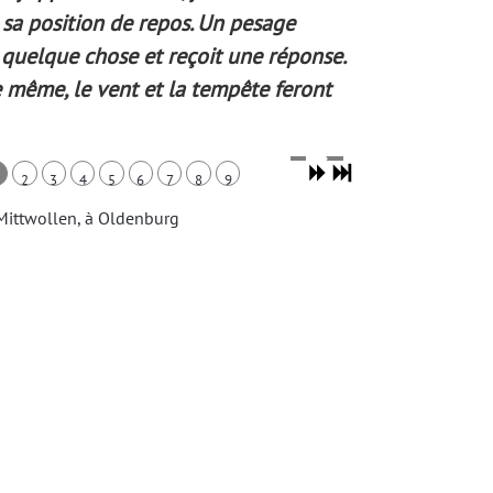
sa position de repos. Un pesage
t quelque chose et reçoit une réponse.
e même, le vent et la tempête feront
2
3
4
5
6
7
8
9
 Mittwollen, à Oldenburg