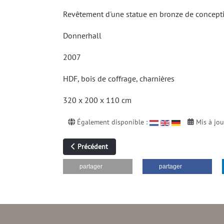
Revêtement d'une statue en bronze de concepti
Donnerhall
2007
HDF, bois de coffrage, charnières
320 x 200 x 110 cm
Également disponible :
Mis à jo
Article précédent : BOX 07-10
Précédent
partager
partager