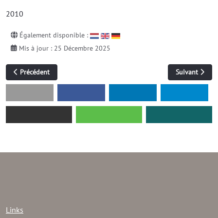
2010
Également disponible :
Mis à jour : 25 Décembre 2025
Article précédent : BOX 06-08
Article suivan
Précédent
Suivant
Links